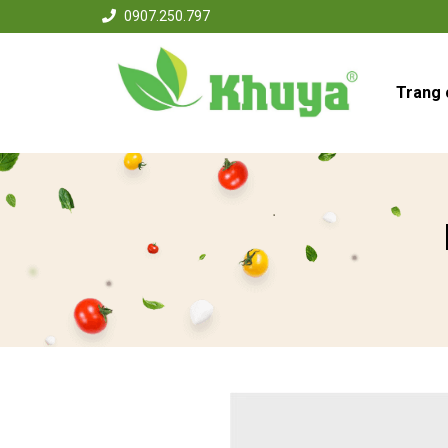
0907.250.797
Trang 