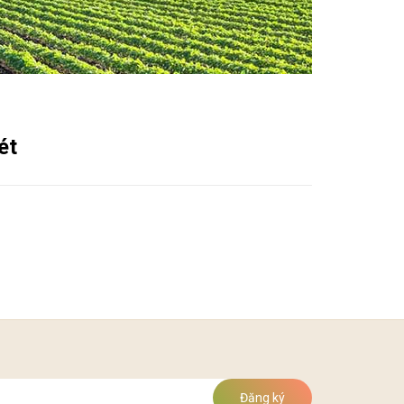
ét
Đăng ký