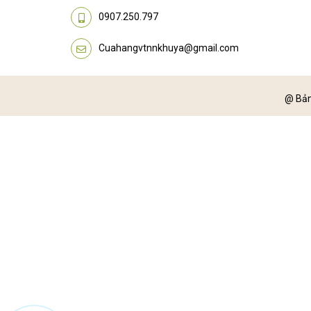
0907.250.797
Cuahangvtnnkhuya@gmail.com
@ Bản