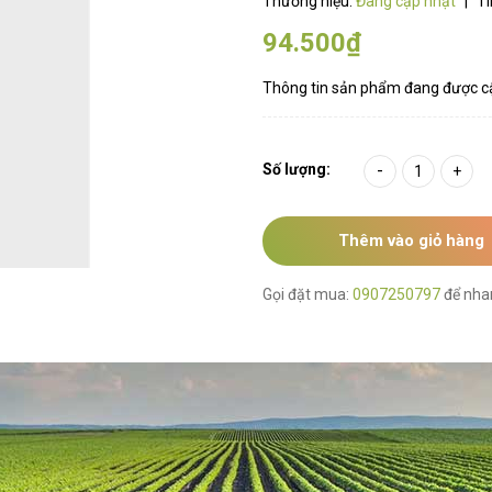
Thương hiệu:
Đang cập nhật
|
Tì
94.500₫
Thông tin sản phẩm đang được c
Số lượng:
-
+
Thêm vào giỏ hàng
Gọi đặt mua:
0907250797
để nha