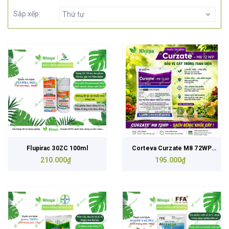
Sắp xếp:
Thứ tự
Flupirac 30ZC 100ml
Corteva Curzate M8 72WP
210.000₫
195.000₫
500gr