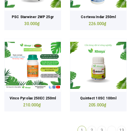
PSC Starwiner 2WP 25gr
Corteva Indar 250ml
30.000₫
226.000₫
Vinco Pyrolax 250EC 250ml
Quintect 10SC 100ml
210.000₫
205.000₫
1
2
3
...
13