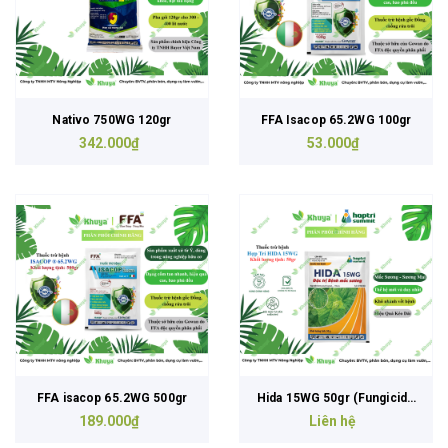
Nativo 750WG 120gr
FFA Isacop 65.2WG 100gr
342.000₫
53.000₫
FFA isacop 65.2WG 500gr
Hida 15WG 50gr (Fungicide
189.000₫
Liên hệ
FG)