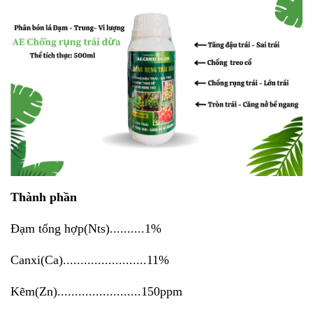
Thành phần
Đạm tổng hợp(Nts)..........1%
Canxi(Ca)........................11%
Kẽm(Zn)........................150ppm