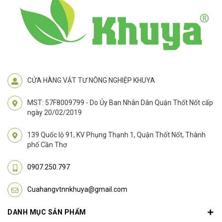
CỬA HÀNG VẬT TƯ NÔNG NGHIỆP KHUYA
MST: 57F8009799 - Do Ủy Ban Nhân Dân Quận Thốt Nốt cấp
ngày 20/02/2019
139 Quốc lộ 91, KV Phụng Thạnh 1, Quận Thốt Nốt, Thành
phố Cần Thơ
0907.250.797
Cuahangvtnnkhuya@gmail.com
DANH MỤC SẢN PHẨM