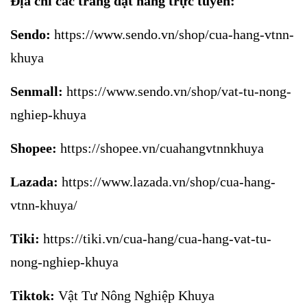
Địa chỉ các trang đặt hàng trực tuyến:
Sendo:
https://www.sendo.vn/shop/cua-hang-vtnn-
khuya
Senmall:
https://www.sendo.vn/shop/vat-tu-nong-
nghiep-khuya
Shopee:
https://shopee.vn/cuahangvtnnkhuya
Lazada:
https://www.lazada.vn/shop/cua-hang-
vtnn-khuya/
Tiki:
https://tiki.vn/cua-hang/cua-hang-vat-tu-
nong-nghiep-khuya
Tiktok:
Vật Tư Nông Nghiệp Khuya