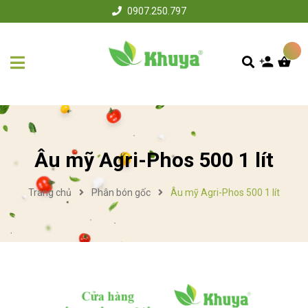
0907.250.797
Âu mỹ Agri-Phos 500 1 lít
Trang chủ
Phân bón gốc
Âu mỹ Agri-Phos 500 1 lít