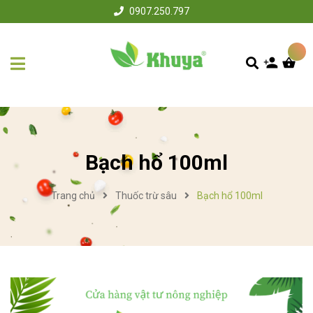
0907.250.797
Bạch hổ 100ml
Trang chủ
Thuốc trừ sâu
Bạch hổ 100ml