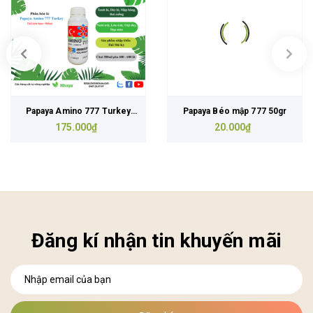
Papaya Amino 777 Turkey
Papaya Béo mập 777 50gr
175.000₫
500ml
20.000₫
Đăng kí nhận tin khuyến mãi