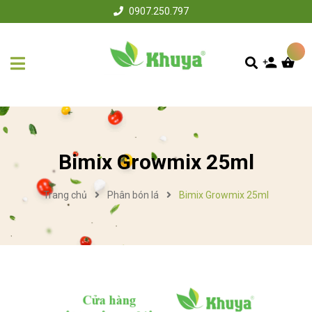
0907.250.797
Bimix Growmix 25ml
Trang chủ
Phân bón lá
Bimix Growmix 25ml