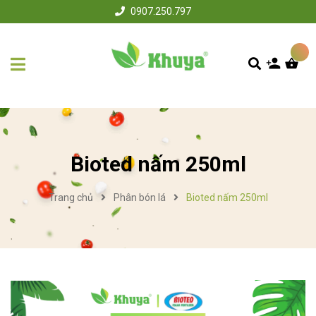
0907.250.797
Bioted nấm 250ml
Trang chủ
Phân bón lá
Bioted nấm 250ml