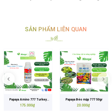
SẢN PHẨM LIÊN QUAN
Papaya Amino 777 Turkey
Papaya Béo mập 777 50gr
175.000₫
500ml
20.000₫