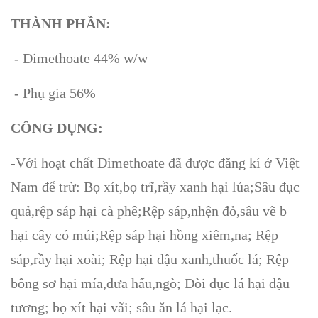
THÀNH PHẦN:
- Dimethoate 44% w/w
- Phụ gia 56%
CÔNG DỤNG:
-Với hoạt chất Dimethoate đã được đăng kí ở Việt
Nam để trừ: Bọ xít,bọ trĩ,rầy xanh hại lúa;Sâu đục
quả,rệp sáp hại cà phê;Rệp sáp,nhện đỏ,sâu vẽ b
hại cây có múi;Rệp sáp hại hồng xiêm,na; Rệp
sáp,rầy hại xoài; Rệp hại đậu xanh,thuốc lá; Rệp
bông sơ hại mía,dưa hấu,ngò; Dòi đục lá hại đậu
tương; bọ xít hại vãi; sâu ăn lá hại lạc.