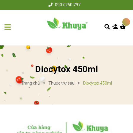
0907.250.797
Diocytox 450ml
Trang chủ
Thuốc trừ sâu
Diocytox 450ml