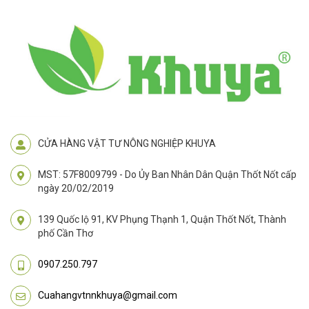
CỬA HÀNG VẬT TƯ NÔNG NGHIỆP KHUYA
MST: 57F8009799 - Do Ủy Ban Nhân Dân Quận Thốt Nốt cấp
ngày 20/02/2019
139 Quốc lộ 91, KV Phụng Thạnh 1, Quận Thốt Nốt, Thành
phố Cần Thơ
0907.250.797
Cuahangvtnnkhuya@gmail.com