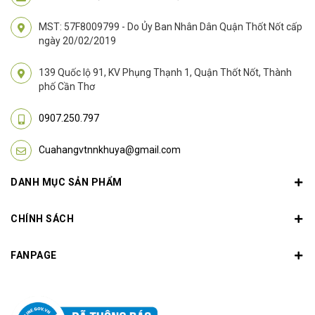
MST: 57F8009799 - Do Ủy Ban Nhân Dân Quận Thốt Nốt cấp
ngày 20/02/2019
139 Quốc lộ 91, KV Phụng Thạnh 1, Quận Thốt Nốt, Thành
phố Cần Thơ
0907.250.797
Cuahangvtnnkhuya@gmail.com
DANH MỤC SẢN PHẨM
CHÍNH SÁCH
FANPAGE