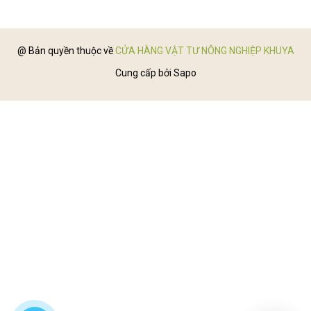
@ Bản quyền thuộc về
CỬA HÀNG VẬT TƯ NÔNG NGHIỆP KHUYA
Cung cấp bởi
Sapo