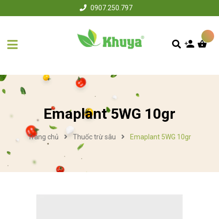
0907.250.797
Emaplant 5WG 10gr
Trang chủ
Thuốc trừ sâu
Emaplant 5WG 10gr