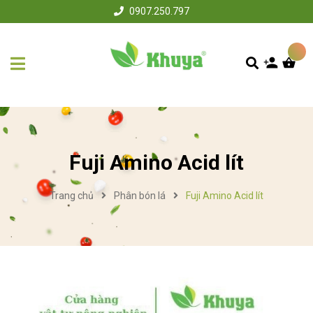
0907.250.797
Fuji Amino Acid lít
Trang chủ
Phân bón lá
Fuji Amino Acid lít