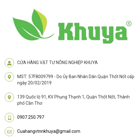
CỬA HÀNG VẬT TƯ NÔNG NGHIỆP KHUYA
MST: 57F8009799 - Do Ủy Ban Nhân Dân Quận Thốt Nốt cấp
ngày 20/02/2019
139 Quốc lộ 91, KV Phụng Thạnh 1, Quận Thốt Nốt, Thành
phố Cần Thơ
0907.250.797
Cuahangvtnnkhuya@gmail.com