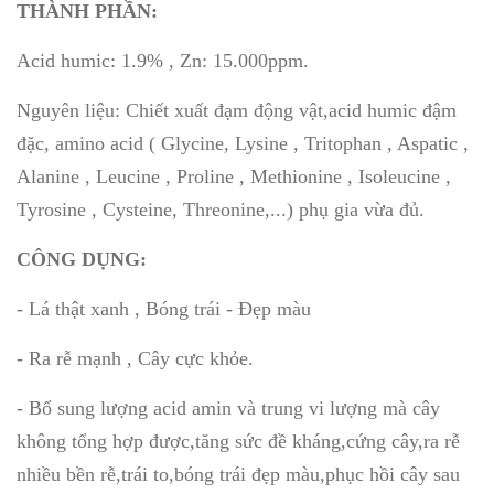
THÀNH PHẦN:
Acid humic: 1.9% , Zn: 15.000ppm.
Nguyên liệu: Chiết xuất đạm động vật,acid humic đậm
đặc, amino acid ( Glycine, Lysine , Tritophan , Aspatic ,
Alanine , Leucine , Proline , Methionine , Isoleucine ,
Tyrosine , Cysteine, Threonine,...) phụ gia vừa đủ.
CÔNG DỤNG:
- Lá thật xanh , Bóng trái - Đẹp màu
- Ra rễ mạnh , Cây cực khỏe.
- Bổ sung lượng acid amin và trung vi lượng mà cây
không tổng hợp được,tăng sức đề kháng,cứng cây,ra rễ
nhiều bền rễ,trái to,bóng trái đẹp màu,phục hồi cây sau