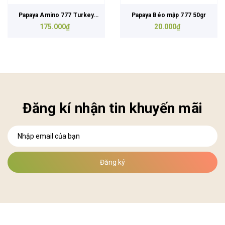
Papaya Amino 777 Turkey
Papaya Béo mập 777 50gr
175.000₫
500ml
20.000₫
Đăng kí nhận tin khuyến mãi
Đăng ký