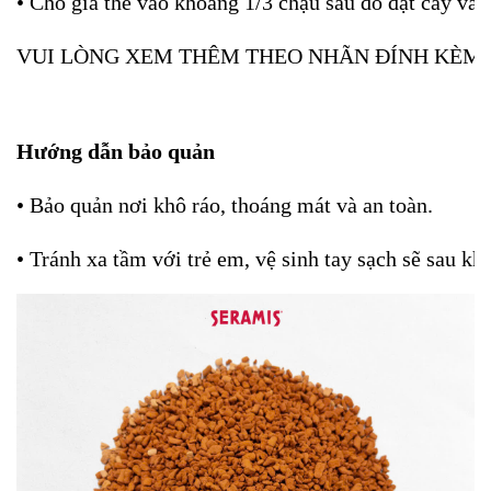
• Cho giá thể vào khoảng 1/3 chậu sau đó đặt cây vào 
VUI LÒNG XEM THÊM THEO NHÃN ĐÍNH KÈM
Hướng dẫn bảo quản
• Bảo quản nơi khô ráo, thoáng mát và an toàn.
• Tránh xa tầm với trẻ em, vệ sinh tay sạch sẽ sau kh