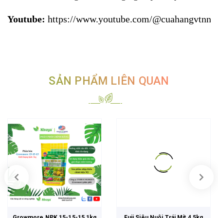
Youtube:
https://www.youtube.com/@cuahangvtnnk
SẢN PHẨM LIÊN QUAN
Growmore NPK 15-15-15 1kg
Fuji Siêu Nuôi Trái Mít 4,5kg