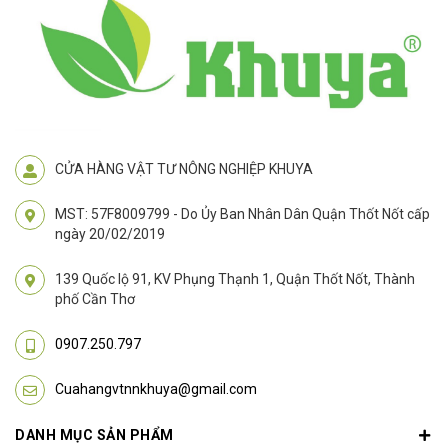
CỬA HÀNG VẬT TƯ NÔNG NGHIỆP KHUYA
MST: 57F8009799 - Do Ủy Ban Nhân Dân Quận Thốt Nốt cấp
ngày 20/02/2019
139 Quốc lộ 91, KV Phụng Thạnh 1, Quận Thốt Nốt, Thành
phố Cần Thơ
0907.250.797
Cuahangvtnnkhuya@gmail.com
DANH MỤC SẢN PHẨM