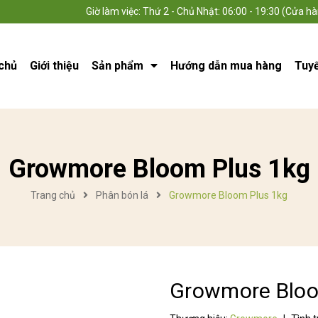
Giờ làm việc: Thứ 2 - Chủ Nhật: 06:00 - 19:30 (Cửa hà
chủ
Giới thiệu
Sản phẩm
Hướng dẫn mua hàng
Tuy
Growmore Bloom Plus 1kg
Trang chủ
Phân bón lá
Growmore Bloom Plus 1kg
Growmore Bloo