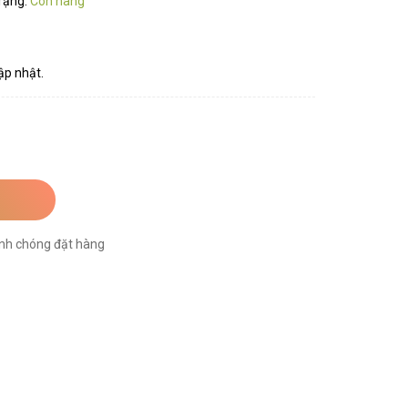
rạng:
Còn hàng
ập nhật.
nh chóng đặt hàng