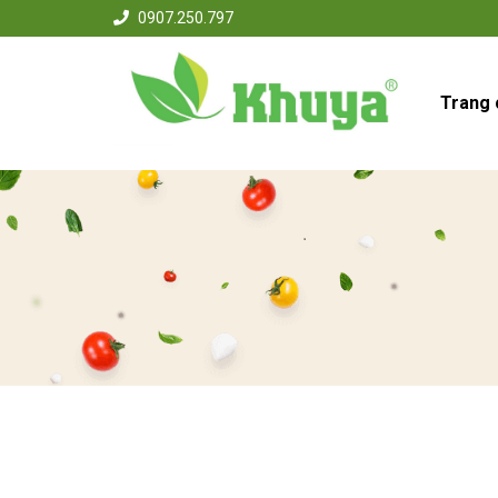
0907.250.797
Trang 