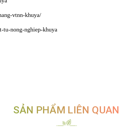
uya
hang-vtnn-khuya/
at-tu-nong-nghiep-khuya
SẢN PHẨM LIÊN QUAN