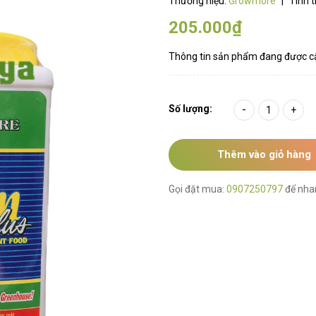
Thương hiệu:
Growmore
|
Tình t
205.000₫
Thông tin sản phẩm đang được c
Số lượng:
-
+
Thêm vào giỏ hàng
Gọi đặt mua:
0907250797
để nha