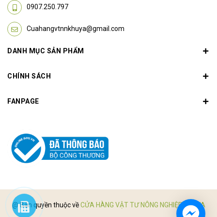
0907.250.797
Cuahangvtnnkhuya@gmail.com
DANH MỤC SẢN PHẨM
CHÍNH SÁCH
FANPAGE
@ Bản quyền thuộc về
CỬA HÀNG VẬT TƯ NÔNG NGHIỆP KHUYA