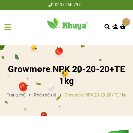
0907.250.797
Growmore NPK 20-20-20+TE
1kg
Trang chủ
Phân bón lá
Growmore NPK 20-20-20+TE 1kg