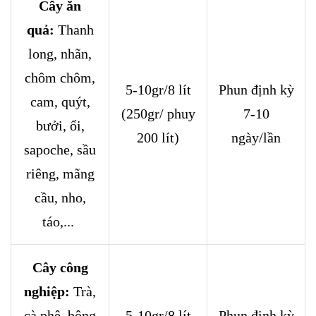
Cây ăn
quả:
Thanh
long, nhãn,
chôm chôm,
5-10gr/8 lít
Phun định kỳ
cam, quýt,
(250gr/ phuy
7-10
bưởi, ổi,
200 lít)
ngày/lần
sapoche, sầu
riêng, mãng
cầu, nho,
táo,...
Cây công
nghiệp:
Trà,
cà phê, bông
5-10gr/8 lít
Phun định kỳ