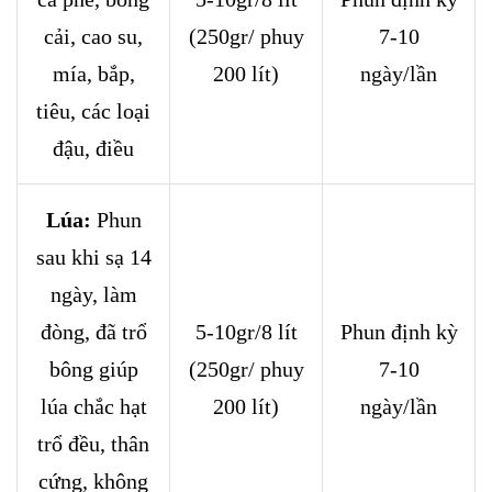
cải, cao su,
(250gr/ phuy
7-10
mía, bắp,
200 lít)
ngày/lần
tiêu, các loại
đậu, điều
Lúa:
Phun
sau khi sạ 14
ngày, làm
đòng, đã trổ
5-10gr/8 lít
Phun định kỳ
bông giúp
(250gr/ phuy
7-10
lúa chắc hạt
200 lít)
ngày/lần
trổ đều, thân
cứng, không