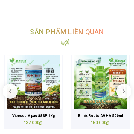
SẢN PHẨM LIÊN QUAN
Bimix Roots A9 HA 500ml
Bimix Super Roots Amin
150.000₫
90.000₫
500ml