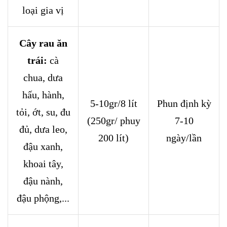
loại gia vị
Cây rau ăn
trái:
cà
chua, dưa
hấu, hành,
5-10gr/8 lít
Phun định kỳ
tỏi, ớt, su, đu
(250gr/ phuy
7-10
đủ, dưa leo,
200 lít)
ngày/lần
đậu xanh,
khoai tây,
đậu nành,
đậu phộng,...