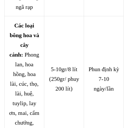
ngã rạp
Các loại
bông hoa và
cây
cảnh:
Phong
lan, hoa
5-10gr/8 lít
Phun định kỳ
hồng, hoa
(250gr/ phuy
7-10
lài, cúc, thọ,
200 lít)
ngày/lần
lài, huệ,
tuylip, lay
ơn, mai, cẩm
chướng,