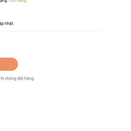
rạng:
Còn hàng
ập nhật.
nh chóng đặt hàng