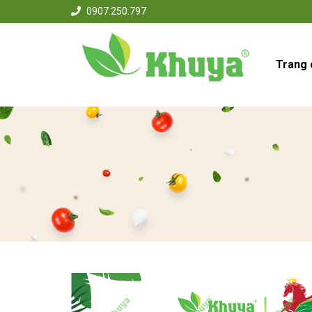
0907.250.797
Trang 