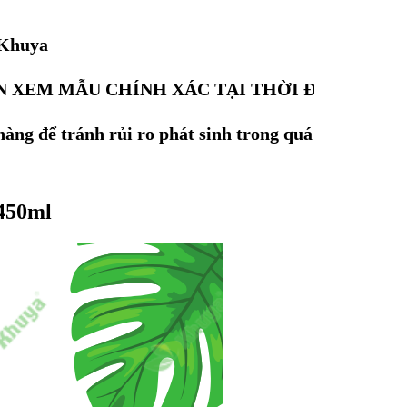
 Khuya
N XEM MẪU CHÍNH XÁC TẠI THỜI ĐIỂM ĐẶT
àng để tránh rủi ro phát sinh trong quá trình
 450ml