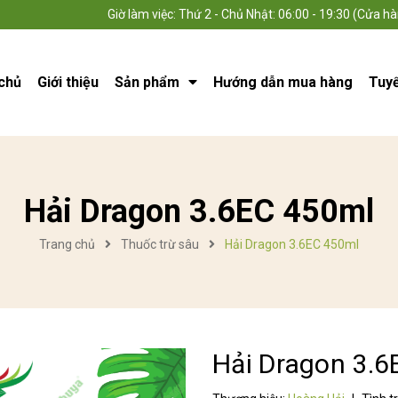
Giờ làm việc: Thứ 2 - Chủ Nhật: 06:00 - 19:30 (Cửa hà
chủ
Giới thiệu
Sản phẩm
Hướng dẫn mua hàng
Tuy
Hải Dragon 3.6EC 450ml
Trang chủ
Thuốc trừ sâu
Hải Dragon 3.6EC 450ml
Hải Dragon 3.