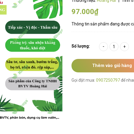
Thương hiệu:
Hoàng Hải
|
Tình t
97.000₫
Thông tin sản phẩm đang được c
Số lượng:
-
+
Thêm vào giỏ hàng
Gọi đặt mua:
0907250797
để nha