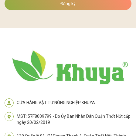
Đăng ký
CỬA HÀNG VẬT TƯ NÔNG NGHIỆP KHUYA
MST: 57F8009799 - Do Ủy Ban Nhân Dân Quận Thốt Nốt cấp
ngày 20/02/2019
139 Quốc lộ 91, KV Phụng Thạnh 1, Quận Thốt Nốt, Thành