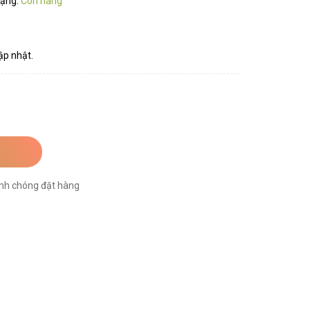
rạng:
Còn hàng
ập nhật.
nh chóng đặt hàng