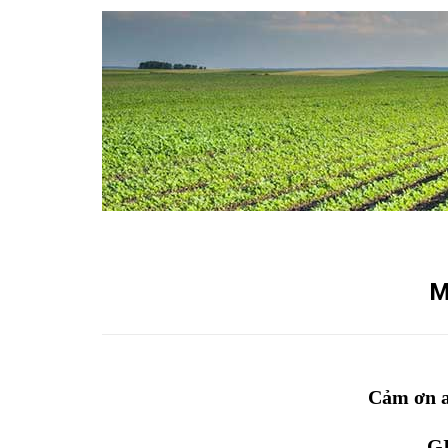
M
Cảm ơn a
G