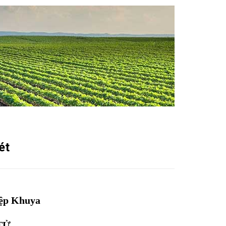
ét
iệp Khuya
TỬ