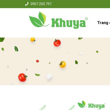
0907.250.797
Trang 