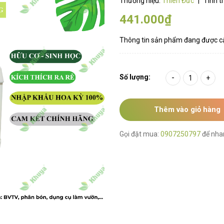
Thương hiệu:
Thiên Đức
|
Tình t
441.000₫
Thông tin sản phẩm đang được c
Số lượng:
-
+
Thêm vào giỏ hàng
Gọi đặt mua:
0907250797
để nha