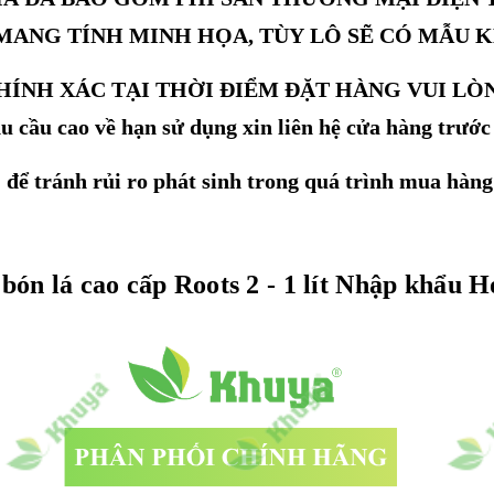
MANG TÍNH MINH HỌA, TÙY LÔ SẼ CÓ MẪU 
ÍNH XÁC TẠI THỜI ĐIỂM ĐẶT HÀNG VUI LÒ
 cầu cao về hạn sử dụng xin liên hệ cửa hàng trước
để tránh rủi ro phát sinh trong quá trình mua hàng
bón lá cao cấp Roots 2 - 1 lít Nhập khẩu 