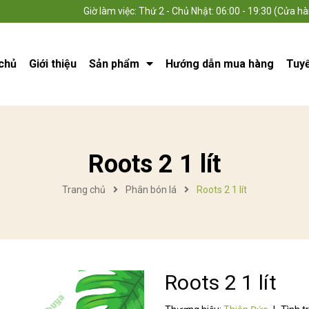
Giờ làm việc: Thứ 2 - Chủ Nhật: 06:00 - 19:30 (Cửa hà
chủ
Giới thiệu
Sản phẩm
Hướng dẫn mua hàng
Tuy
Roots 2 1 lít
Trang chủ
Phân bón lá
Roots 2 1 lít
Roots 2 1 lít