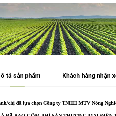
ô tả sản phẩm
Khách hàng nhận x
nh/chị đã lựa chọn Công ty TNHH MTV Nông Ngh
IÁ ĐÃ BAO GỒM PHÍ SÀN THƯƠNG MẠI ĐIỆN 