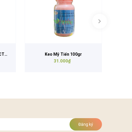
CT
Keo Mỹ Tiến 100gr
31.000₫
Đăng ký