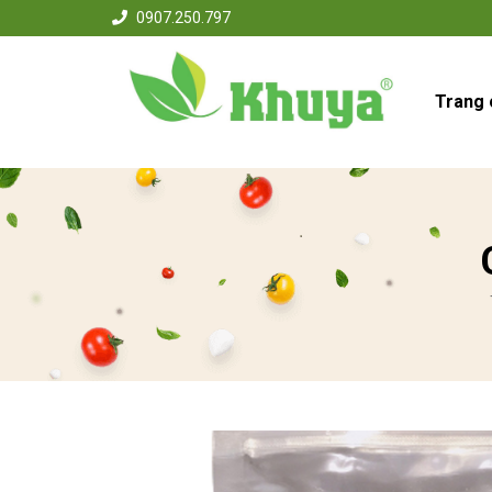
0907.250.797
Trang 