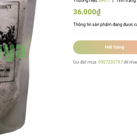
Thương hiệu:
ĐHCT
|
Tình trạng
36.000₫
Thông tin sản phẩm đang được c
Hết hàng
Gọi đặt mua:
0907250797
để nha