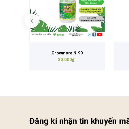
0ml
Growmore N-90
30.000₫
Đăng kí nhận tin khuyến mã