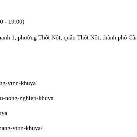
0 - 19:00)
hạnh 1, phường Thốt Nốt, quận Thốt Nốt, thành phố Cầ
ang-vtnn-khuya
tu-nong-nghiep-khuya
uya
hang-vtnn-khuya/