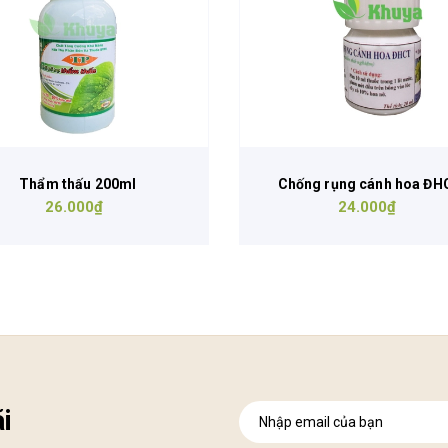
Thẩm thấu 200ml
Chống rụng cánh hoa ĐH
26.000₫
24.000₫
20ml
i