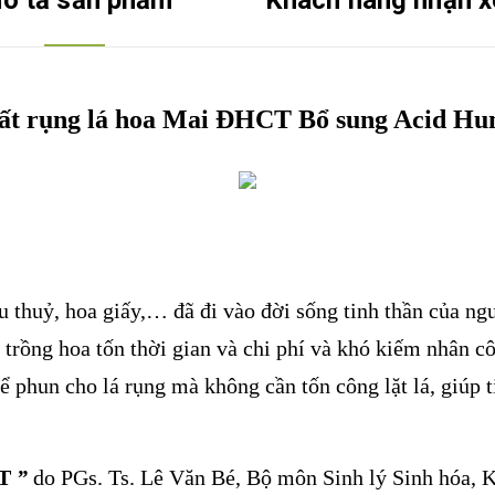
ô tả sản phẩm
Khách hàng nhận x
ất rụng lá hoa Mai ĐHCT Bổ sung Acid Hu
u thuỷ, hoa giấy,… đã đi vào đời sống tinh thần của ngư
 trồng hoa tốn thời gian và chi phí và khó kiếm nhân c
 phun cho lá rụng mà không cần tốn công lặt lá, giúp t
CT
”
do PGs. Ts. Lê Văn Bé, Bộ môn Sinh lý Sinh hóa, 