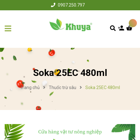
0907.250.797
Soka 25EC 480ml
Trang chủ
Thuốc trừ sâu
Soka 25EC 480ml