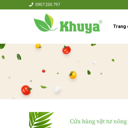
0907.250.797
Trang 