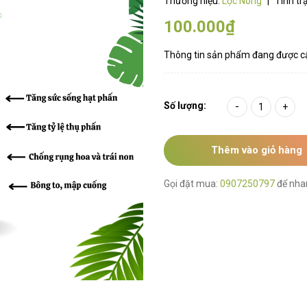
Thương hiệu:
Lộc Nông
|
Tình tr
100.000₫
Thông tin sản phẩm đang được c
Số lượng:
-
+
Thêm vào giỏ hàng
Gọi đặt mua:
0907250797
để nha