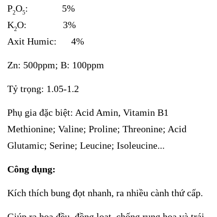
P
O
: 5%
2
5
K
O: 3%
2
Axit Humic: 4%
Zn: 500ppm; B: 100ppm
Tỷ trọng: 1.05-1.2
Phụ gia đặc biệt: Acid Amin, Vitamin B1
Methionine; Valine; Proline; Threonine; Acid
Glutamic; Serine; Leucine; Isoleucine...
Công dụng:
Kích thích bung đọt nhanh, ra nhiều cành thứ cấp.
Giúp ra hoa đều, đồng loạt, chống rụng hoa và trái