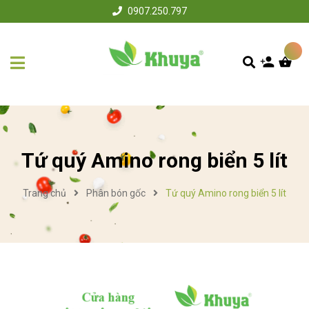
0907.250.797
Tứ quý Amino rong biển 5 lít
Trang chủ
Phân bón gốc
Tứ quý Amino rong biển 5 lít