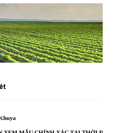
ét
 Khuya
N XEM MẪU CHÍNH XÁC TẠI THỜI ĐIỂM ĐẶT