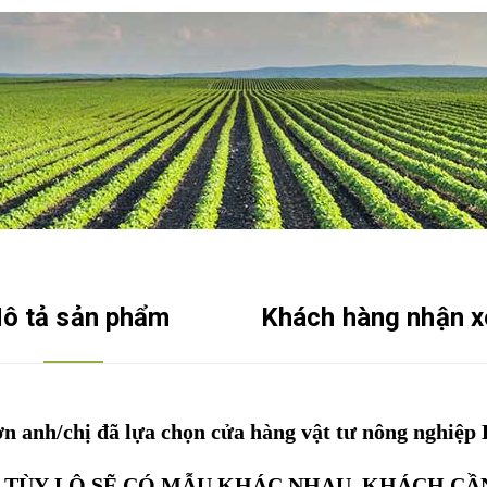
ô tả sản phẩm
Khách hàng nhận x
n anh/chị đã lựa chọn cửa hàng vật tư nông nghiệp
 TÙY LÔ SẼ CÓ MẪU KHÁC NHAU, KHÁCH CẦ