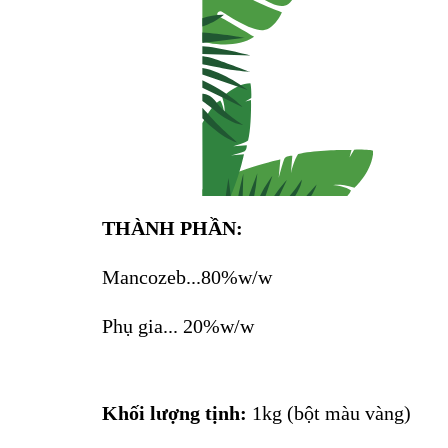
THÀNH PHẦN:
Mancozeb...80%w/w
Phụ gia... 20%w/w
Khối lượng tịnh:
1kg (bột màu vàng)