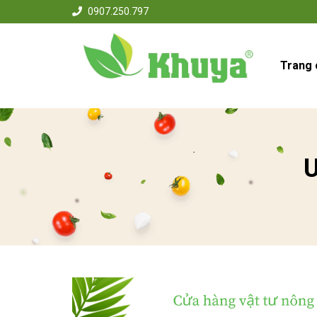
0907.250.797
Trang 
U