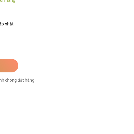
òn hàng
ập nhật.
nh chóng đặt hàng