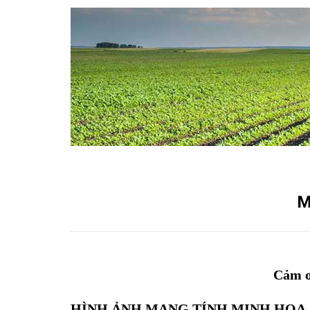
M
Cảm ơ
HÌNH ẢNH MANG TÍNH MINH HỌA,