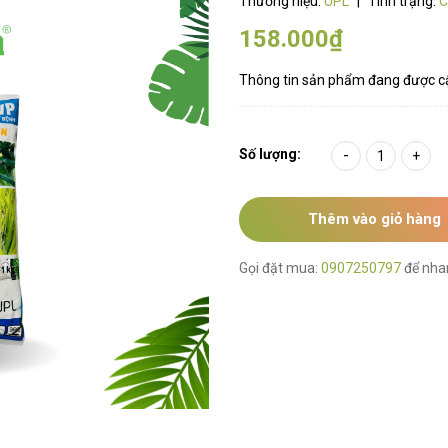
Thương hiệu:
UPL
|
Tình trạng:
C
158.000₫
Thông tin sản phẩm đang được c
Số lượng:
-
+
Thêm vào giỏ hàng
Gọi đặt mua:
0907250797
để nha