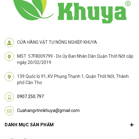
CỬA HÀNG VẬT TƯ NÔNG NGHIỆP KHUYA
MST: 57F8009799 - Do Ủy Ban Nhân Dân Quận Thốt Nốt cấp
ngày 20/02/2019
139 Quốc lộ 91, KV Phụng Thạnh 1, Quận Thốt Nốt, Thành
phố Cần Thơ
0907.250.797
Cuahangvtnnkhuya@gmail.com
DANH MỤC SẢN PHẨM