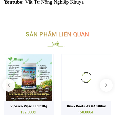
Youtube:
Vật Tư Nông Nghiệp Khuya
SẢN PHẨM LIÊN QUAN
Vipesco Vipac 88SP 1Kg
Bimix Roots A9 HA 500ml
132.000₫
150.000₫