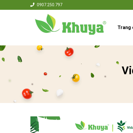
0907.250.797
Trang 
Vi