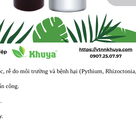
ốc, rễ do môi trường và bệnh hại (Pythium, Rhizoctonia
ấn công.
.
y.