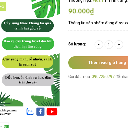
Thương hiệu:
Vidan
|
Tình trạng
90.000₫
Thông tin sản phẩm đang được c
Số lượng:
-
+
Thêm vào giỏ hàng
Gọi đặt mua:
0907250797
để nha