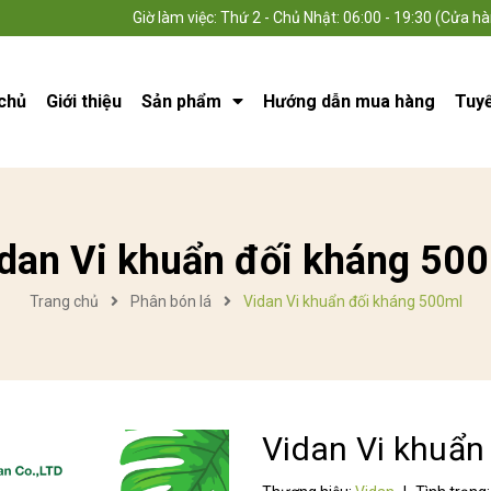
Giờ làm việc: Thứ 2 - Chủ Nhật: 06:00 - 19:30 (Cửa hà
chủ
Giới thiệu
Sản phẩm
Hướng dẫn mua hàng
Tuy
dan Vi khuẩn đối kháng 50
Trang chủ
Phân bón lá
Vidan Vi khuẩn đối kháng 500ml
Vidan Vi khuẩn