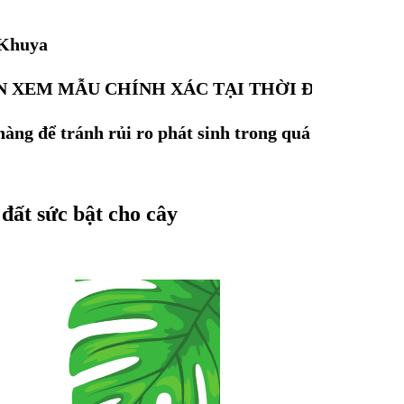
 Khuya
 XEM MẪU CHÍNH XÁC TẠI THỜI ĐIỂM ĐẶT 
hàng để tránh rủi ro phát sinh trong quá trình mua 
t sức bật cho cây