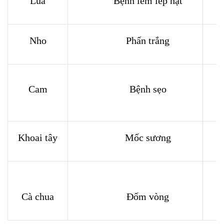
Lúa
Bệnh lem lép hạt
Nho
Phấn trắng
Cam
Bệnh sẹo
30
Khoai tây
Mốc sương
Cà chua
Đốm vòng