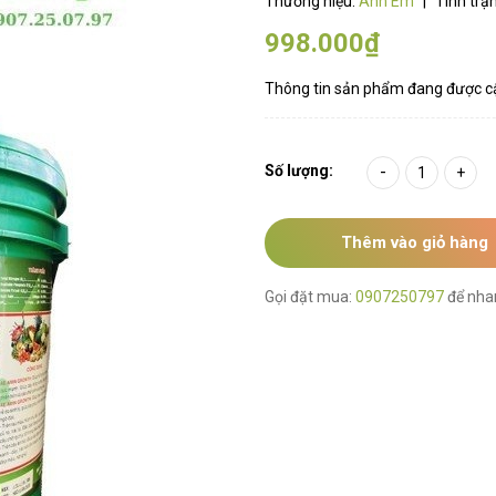
Thương hiệu:
Anh Em
|
Tình trạ
998.000₫
Thông tin sản phẩm đang được c
Số lượng:
-
+
Thêm vào giỏ hàng
Gọi đặt mua:
0907250797
để nha