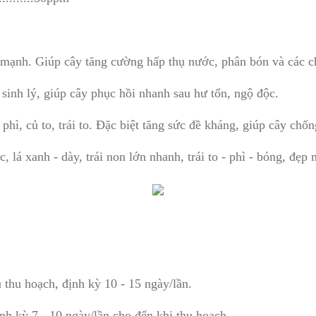
c mạnh. Giúp cây tăng cường hấp thụ nước, phân bón và các c
 sinh lý, giúp cây phục hồi nhanh sau hư tổn, ngộ độc.
 phì, củ to, trái to. Đặc biệt tăng sức đề kháng, giúp cây chống
, lá xanh - dày, trái non lớn nhanh, trái to - phì - bóng, đẹp
 thu hoạch, định kỳ 10 - 15 ngày/lần.
ịnh kỳ 7 - 10 ngày/lần cho đến khi thu hoạch.