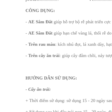
CÔNG DỤNG:
-
AE Sâm Đất
giúp hỗ trợ bộ rễ phát triển cự
-
AE Sâm Đất
giúp hạn chế vàng lá, thối rễ do
- Trên rau màu
: kích nhú đọt, lá xanh dày, hạt
- Trên cây ăn trái
: giúp cây đâm chồi, nảy tược
HƯỚNG DẪN SỬ DỤNG:
- Cây ăn trái:
+ Thời điểm sử dụng: sử dụng 15 - 20 ngày sau
+ Sử dụng sau khi đậu trái non 15 - 20 ngày, đ