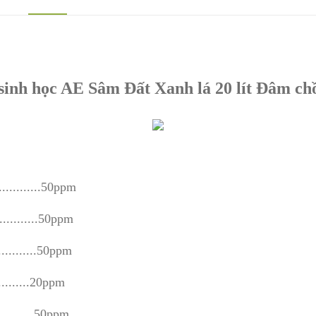
inh học AE Sâm Đất Xanh lá 20 lít Đâm chồi
..........50ppm
........50ppm
........50ppm
.......20ppm
.......50ppm