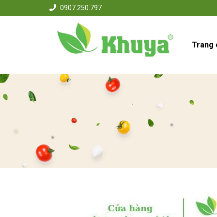
0907.250.797
Trang 