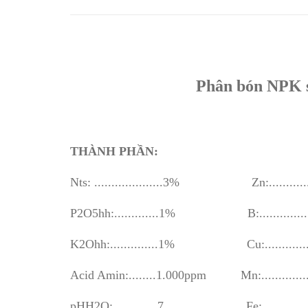
Phân bón NPK s
THÀNH PHẦN:
Nts: ....................3% Zn:.............
P2O5hh:.............1% B:.................
K2Ohh:..............1% Cu:...............
Acid Amin:........1.000ppm Mn:...............
pHH2O:.............7 Fe:................