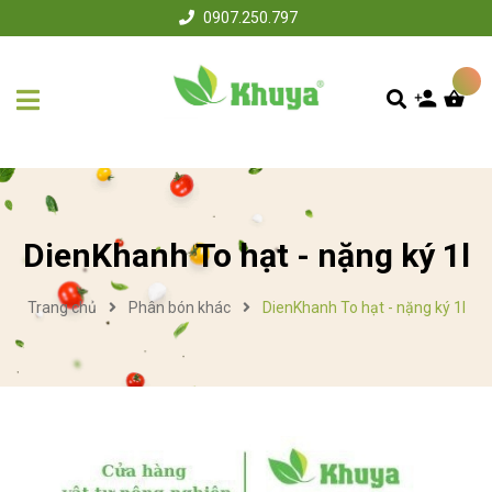
0907.250.797
DienKhanh To hạt - nặng ký 1l
Trang chủ
Phân bón khác
DienKhanh To hạt - nặng ký 1l