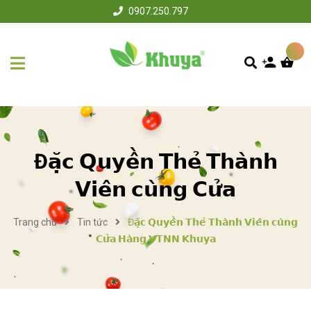
0907.250.797
Đ𝗮̣̆𝗰 𝗤𝘂𝘆𝗲̂̀𝗻 𝗧𝗵𝗲̉ 𝗧𝗵𝗮̀𝗻𝗵
𝗩𝗶𝗲̂𝗻 𝗰𝘂̀𝗻𝗴 𝗖𝘂̛̉𝗮
Trang chủ
Tin tức
Đ𝗮̣̆𝗰 𝗤𝘂𝘆𝗲̂̀𝗻 𝗧𝗵𝗲̉ 𝗧𝗵𝗮̀𝗻𝗵 𝗩𝗶𝗲̂𝗻 𝗰𝘂̀𝗻𝗴
𝗖𝘂̛̉𝗮 𝗛𝗮̀𝗻𝗴 𝗩𝗧𝗡𝗡 𝗞𝗵𝘂𝘆𝗮