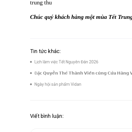
trung thu
Chúc quý khách hàng một mùa Tết Trung 
Tin tức khác:
Lịch làm việc Tết Nguyên Đán 2026
Đ𝗮̣̆𝗰 𝗤𝘂𝘆𝗲̂̀𝗻 𝗧𝗵𝗲̉ 𝗧𝗵𝗮̀𝗻𝗵 𝗩𝗶𝗲̂𝗻 𝗰𝘂̀𝗻𝗴 𝗖𝘂̛̉𝗮 𝗛𝗮̀𝗻
Ngày hội sản phẩm Vidan
Viết bình luận: