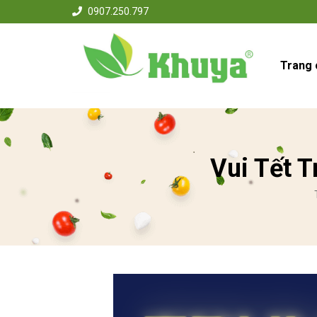
0907.250.797
Trang 
Vui Tết 