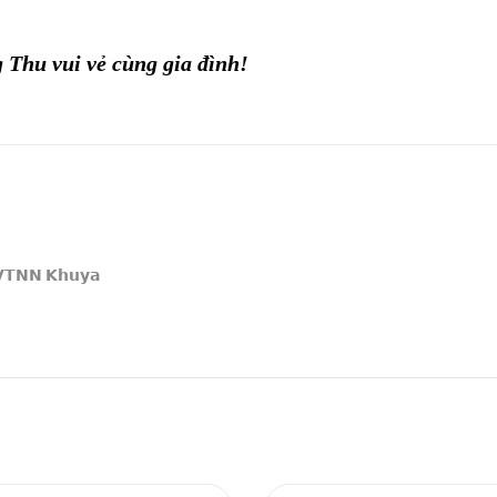
Thu vui vẻ cùng gia đình!
𝗴 𝗩𝗧𝗡𝗡 𝗞𝗵𝘂𝘆𝗮