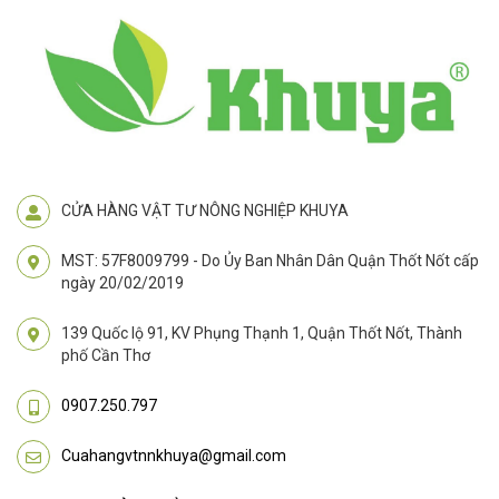
CỬA HÀNG VẬT TƯ NÔNG NGHIỆP KHUYA
MST: 57F8009799 - Do Ủy Ban Nhân Dân Quận Thốt Nốt cấp
ngày 20/02/2019
139 Quốc lộ 91, KV Phụng Thạnh 1, Quận Thốt Nốt, Thành
phố Cần Thơ
0907.250.797
Cuahangvtnnkhuya@gmail.com