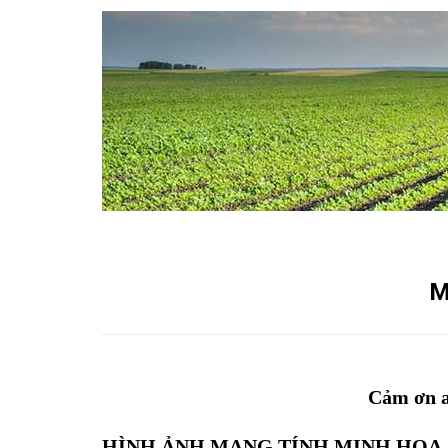
M
Cảm ơn a
HÌNH ẢNH MANG TÍNH MINH HỌA,