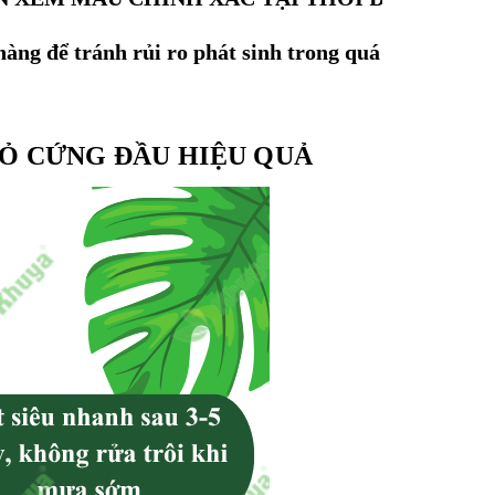
hàng để tránh rủi ro phát sinh trong quá trình mua 
T CỎ CỨNG ĐẦU HIỆU QUẢ