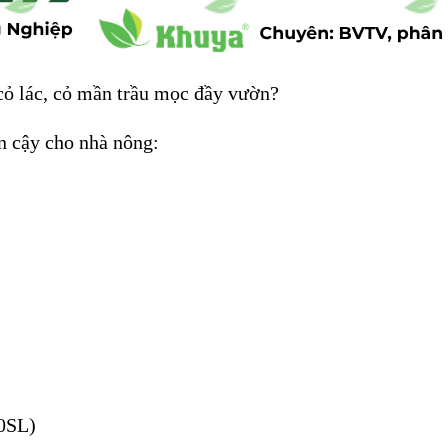
 cỏ lác, cỏ mần trầu mọc đầy vườn?
n cậy cho nhà nông:
0SL)