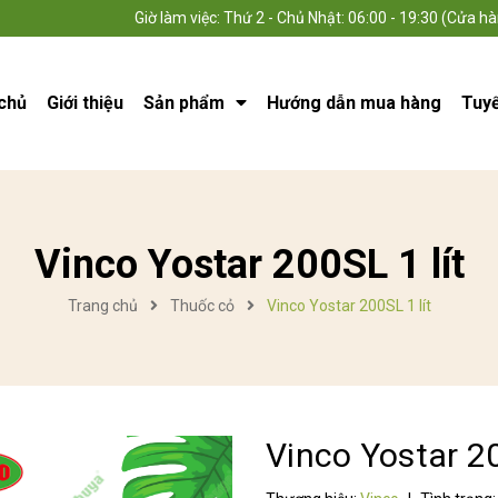
Giờ làm việc: Thứ 2 - Chủ Nhật: 06:00 - 19:30 (Cửa hà
chủ
Giới thiệu
Sản phẩm
Hướng dẫn mua hàng
Tuy
Vinco Yostar 200SL 1 lít
Trang chủ
Thuốc cỏ
Vinco Yostar 200SL 1 lít
Vinco Yostar 20