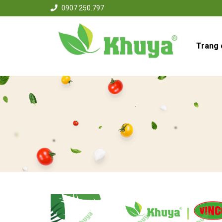
0907.250.797
Trang 