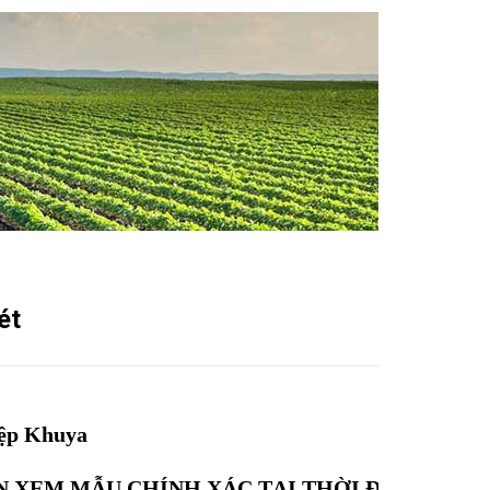
ét
iệp Khuya
N XEM MẪU CHÍNH XÁC TẠI THỜI ĐIỂM ĐẶT