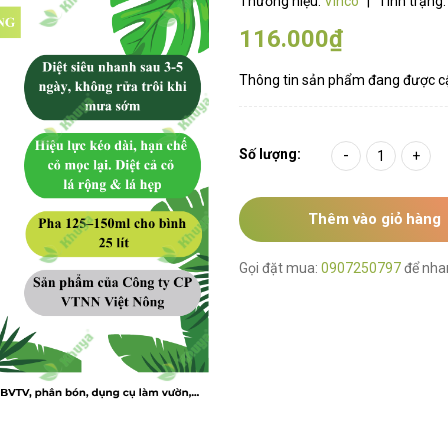
Thương hiệu:
Vinco
|
Tình trạng
116.000₫
Thông tin sản phẩm đang được c
Số lượng:
-
+
Thêm vào giỏ hàng
Gọi đặt mua:
0907250797
để nha