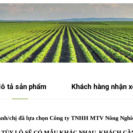
ô tả sản phẩm
Khách hàng nhận x
nh/chị đã lựa chọn Công ty TNHH MTV Nông Ngh
 TÙY LÔ SẼ CÓ MẪU KHÁC NHAU, KHÁCH CẦ