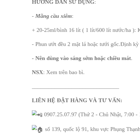
HƯỚNG DẪN SỬ DỤNG
:
-
Mãng cầu xiêm
:
+ 20-25ml/bình 16 lít ( 1 lít/600 lít nước/ha ): 
- Phun ướt đều 2 mặt lá hoặc tưới gốc.Định kỳ 
- Nên dùng vào sáng sớm hoặc chiều mát
.
NSX
: Xem trên bao bì.
_______________________________
LIÊN HỆ ĐẶT HÀNG VÀ TƯ VẤN:
0907.25.07.97 (Thứ 2 - Chủ Nhật, 7:00 - 
số 139, quốc lộ 91, khu vực Phụng Thạn