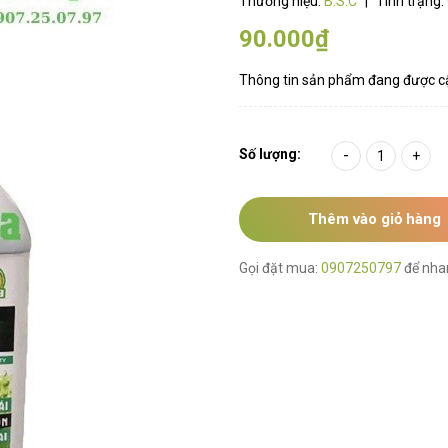
Thương hiệu:
B.S.C
|
Tình trạng:
90.000₫
Thông tin sản phẩm đang được c
Số lượng:
-
+
Thêm vào giỏ hàng
Gọi đặt mua:
0907250797
để nha