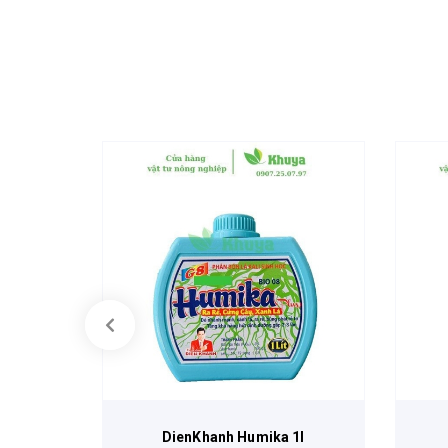
 lít
DienKhanh Humika 1l