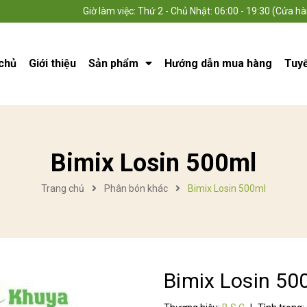
Giờ làm việc: Thứ 2 - Chủ Nhật: 06:00 - 19:30 (Cửa hà
chủ
Giới thiệu
Sản phẩm
Hướng dẫn mua hàng
Tuy
Bimix Losin 500ml
Trang chủ
Phân bón khác
Bimix Losin 500ml
Bimix Losin 50