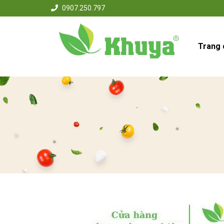
0907.250.797
Trang 