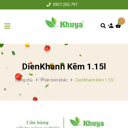
0907.250.797
DienKhanh Kẽm 1.15l
Trang chủ
Phân bón khác
DienKhanh Kẽm 1.15l