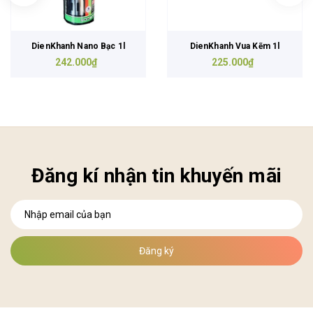
DienKhanh Nano Bạc 1l
DienKhanh Vua Kẽm 1l
242.000₫
225.000₫
Đăng kí nhận tin khuyến mãi
Đăng ký