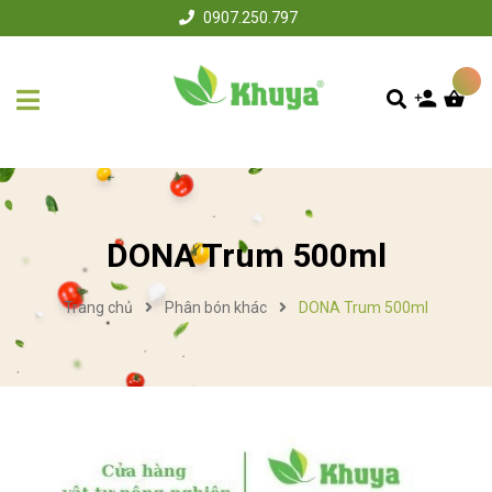
0907.250.797
DONA Trum 500ml
Trang chủ
Phân bón khác
DONA Trum 500ml