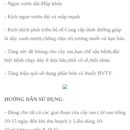
- Ngọn vươn dài,Mập khỏe
- Kích ngọn vươn dài và mập mạnh
- Kích thích phát triển bộ rễ.Cung cấp dinh dưỡng giúp
lá dày xanh mượt,chống chịu rét,sương muối và hạn hán.
- Tăng sức đề kháng cho cây rau,hạn chế sâu bệnh,đặc
biệt bệnh chạy dây ở dưa hấu,thối cổ rễ,thối nhũn.
- Tăng hiệu quả sử dụng phân bón và thuốc BVTV.
HƯỚNG DẪN SỬ DỤNG
:
- Dùng cho tất cả các giai đoạn của cây rau ( từ sau trồng
10-15 ngày đến khi thu hoạch ): Liều dùng 10-
15ml,lượng nước 8-10 lít.