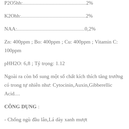
P2O5hh:............................................2%
K2Ohh:.............................................2%
NAA:...............................................0,2%
Zn: 400ppm ; Bo: 400ppm ; Cu: 400ppm ; Vitamin C:
100ppm
pHH2O: 6,8 ; Tỷ trọng: 1.12
Ngoài ra còn bổ sung một số chất kích thích tăng trưởng
có trong tự nhiên như: Cytocinin,Auxin,Gibberellic
Acid....
CÔNG DỤNG
:
- Chống ngù đầu lân,Lá dày xanh mượt