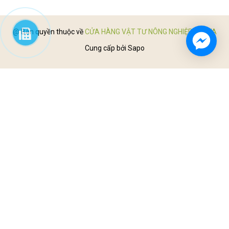
@ Bản quyền thuộc về
CỬA HÀNG VẬT TƯ NÔNG NGHIỆP KHUYA
Cung cấp bởi
Sapo