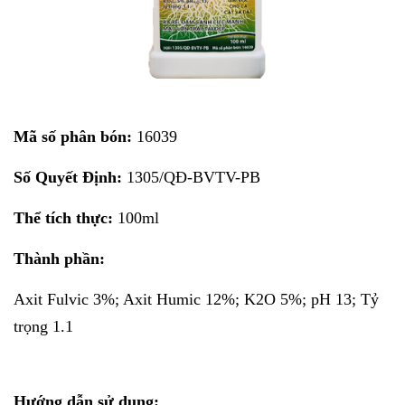
Mã số phân bón:
16039
Số Quyết Định:
1305/QĐ-BVTV-PB
Thể tích thực:
100ml
Thành phần:
Axit Fulvic 3%; Axit Humic 12%; K2O 5%; pH 13; Tỷ
trọng 1.1
Hướng dẫn sử dụng: