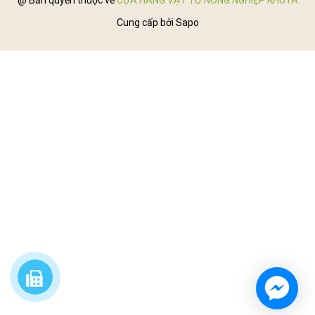
@ Bản quyền thuộc về
CỬA HÀNG VẬT TƯ NÔNG NGHIỆP KHUYA
Cung cấp bởi
Sapo