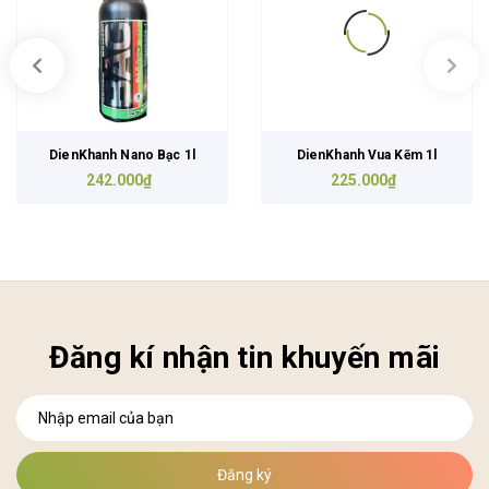
DienKhanh Nano Bạc 1l
DienKhanh Vua Kẽm 1l
242.000₫
225.000₫
Đăng kí nhận tin khuyến mãi
Đăng ký