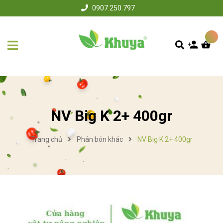
0907.250.797
NV Big K 2+ 400gr
Trang chủ
Phân bón khác
NV Big K 2+ 400gr