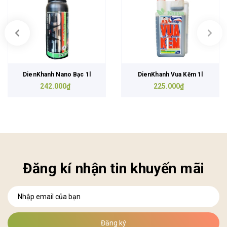
DienKhanh Nano Bạc 1l
DienKhanh Vua Kẽm 1l
242.000₫
225.000₫
Đăng kí nhận tin khuyến mãi
Đăng ký