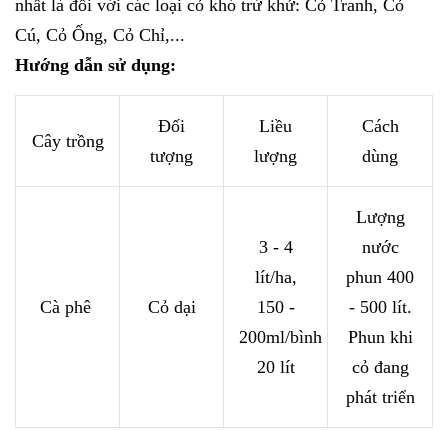
nhất là đối với các loại cỏ khó trừ khử: Cỏ Tranh, Cỏ
Cú, Cỏ Ống, Cỏ Chỉ,...
Hướng dẫn sử dụng:
Đối
Liều
Cách
Cây trồng
tượng
lượng
dùng
Lượng
3 - 4
nước
lít/ha,
phun 400
Cà phê
Cỏ dại
150 -
- 500 lít.
200ml/bình
Phun khi
20 lít
cỏ đang
phát triển