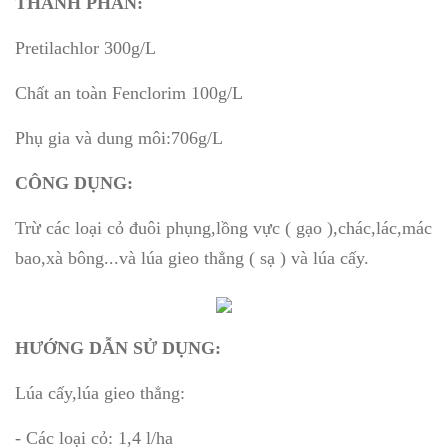
THÀNH PHẦN:
Pretilachlor 300g/L
Chất an toàn Fenclorim 100g/L
Phụ gia và dung môi:706g/L
CÔNG DỤNG:
Trừ các loại cỏ đuôi phụng,lồng vực ( gạo ),chác,lác,mác
bao,xà bông...và lúa gieo thẳng ( sạ ) và lúa cấy.
HƯỚNG DẪN SỬ DỤNG:
Lúa cấy,lúa gieo thẳng:
- Các loại cỏ: 1,4 l/ha