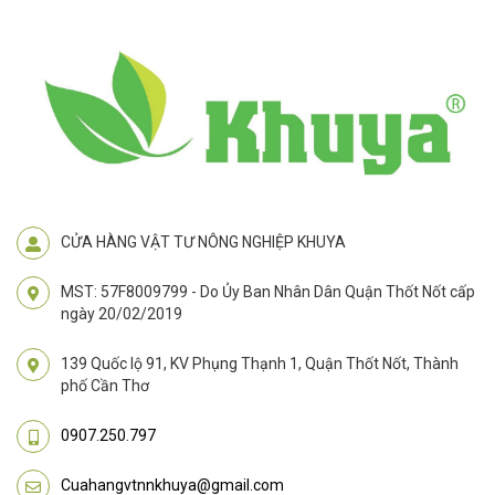
CỬA HÀNG VẬT TƯ NÔNG NGHIỆP KHUYA
MST: 57F8009799 - Do Ủy Ban Nhân Dân Quận Thốt Nốt cấp
ngày 20/02/2019
139 Quốc lộ 91, KV Phụng Thạnh 1, Quận Thốt Nốt, Thành
phố Cần Thơ
0907.250.797
Cuahangvtnnkhuya@gmail.com