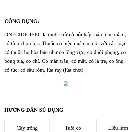
CÔNG DỤNG:
ONECIDE 15EC là thuốc trừ cỏ nội hấp, hậu mọc mầm,
có tính chọn lọc. Thuốc có hiệu quả cao đối với các loại
cỏ thuộc họ hòa bản như cỏ lồng vực, cỏ đuôi phụng, cỏ
bông tua, cỏ chỉ. Cỏ mần trầu, cỏ mật, cỏ lá tre, cỏ ống,
cỏ túc, cỏ sâu róm, lúa rày (lúa chét)
HƯỚNG DẪN SỬ DỤNG
Cây trồng
Tuổi cỏ
Liều lượng