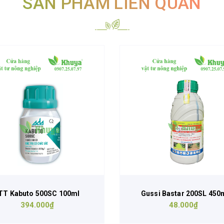
SẢN PHẨM LIÊN QUAN
TT Kabuto 500SC 100ml
Gussi Bastar 200SL 450
394.000₫
48.000₫