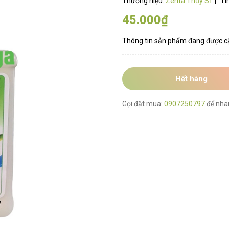
Thương hiệu:
Zenta Thụy Sĩ
|
Tì
45.000₫
Thông tin sản phẩm đang được c
Hết hàng
Gọi đặt mua:
0907250797
để nha