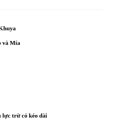
 Khuya
p và Mía
 lực trừ cỏ kéo dài