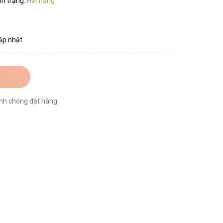
nh trạng:
Hết hàng
ập nhật.
nh chóng đặt hàng