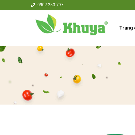
0907.250.797
Trang 