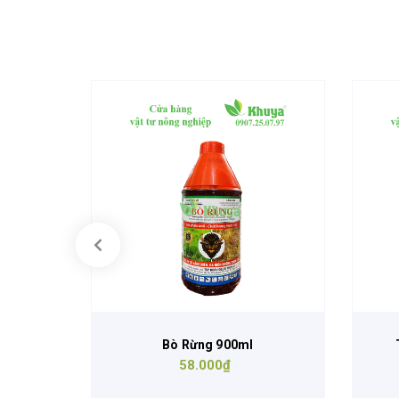
900ml
Bò Rừng 900ml
58.000₫